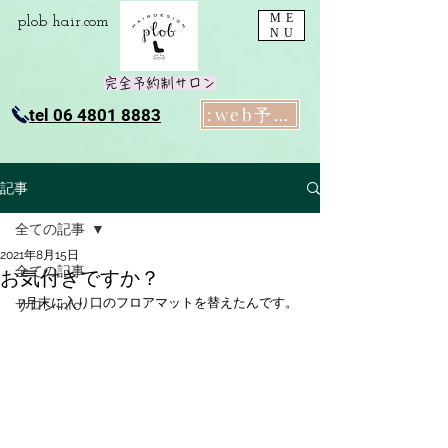
ME
plob​ hair.com
NU
完全予約制サロン
:web予約
tel 06 4801 8883
記事
全ての記事
2021年8月15日
全ての記事
お気付きですか？
7月末に入り口のフロアマットを替えたんです。
サロンinfo