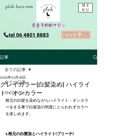
ME
plob​ hair.com
NU
完全予約制サロン
:web予約
tel 06 4801 8883
記事
全ての記事
2022年10月18日
全ての記事
グレイカラー(白髪染め) ハイライ
ト・オンカラー
サロンinfo
根元の白髪を染めながらハイライト・オンカラ
ーをする事で白髪染の明度にとらわれずカラー
を楽しめます。
1.根元の白髪染とハイライト(ブリーチ)