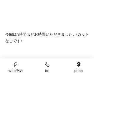
今回は3時間ほどお時間いただきました。(カット
なしです)
毎月カラー施術しているお客様です。3ヶ月に1
度のペースでハイライト・オンカラー施術して
web予約
tel
price
います。
前回のカラーから3週間から6週間以内のペース
でのカラー施術は
新しく生えてきた髪との色の
繋がりや毛先の色がまだ残っている状態でカラ
ーをする事でカラーが重なり綺麗に仕上がりま
す
。