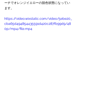
ーチでオレンジイエローの脱色状態になってい
ます。
https://video.wixstatic.com/video/5ebe20_
cba65d494854435591d420c287fb99d9/48
0p/mp4/file.mp4