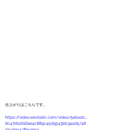
仕上がりはこちらです。
https://video.wixstatic.com/video/5ebe20_
6c47d10616ae4c889c45d9543bb34ad5/48
0p/mp4/file.mp4