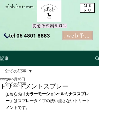
ME
plob​ hair.com
NU
完全予約制サロン
:web予約
tel 06 4801 8883
記事
全ての記事
2023年9月26日
全ての記事
トリートメントスプレー
こちらの
「カラーモーション+ ルミナススプレ
サロンinfo
ー」
はスプレータイプの洗い流さないトリート
メントです。