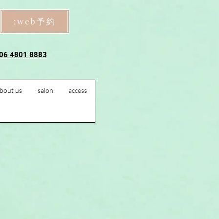
:web予約
 06 4801 8883
bout us
salon
access