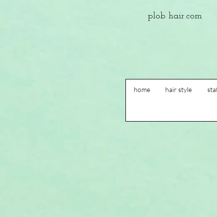
plob​ hair.com
home
hair style
sta