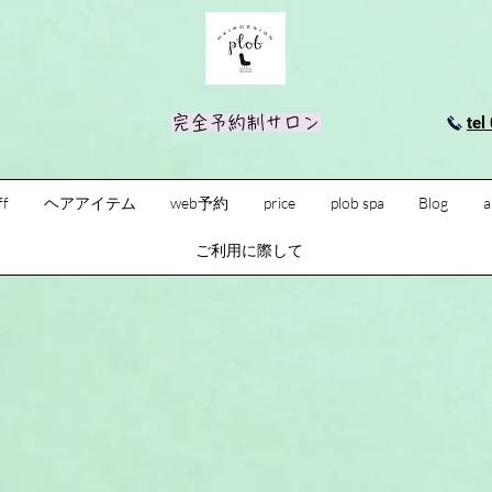
完全予約制サロン
tel
ff
ヘアアイテム
web予約
price
plob spa
Blog
a
ご利用に際して