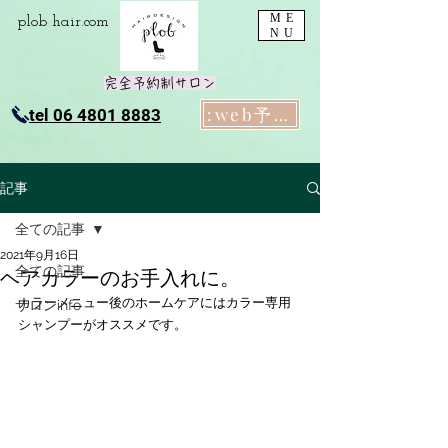
ME
plob​ hair.com
NU
完全予約制サロン
:web予約
tel 06 4801 8883
記事
全ての記事
2021年9月16日
全ての記事
ヘアカラーのお手入れに。
カラーメニュー後のホームケアにはカラー専用
サロンinfo
シャンプーがオススメです。