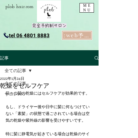
ME
plob​ hair.com
NU
完全予約制サロン
:web予約
tel 06 4801 8883
記事
全ての記事
2022年1月24日
全ての記事
乾燥をセルフケア
日々の髪の乾燥にはセルフケアが効果的です。
サロンinfo
もし、ドライヤー後や日中に髪に何もつけてい
ない「素髪」の状態で過ごされている場合は空
気の乾燥や紫外線の影響を受けやすいです。
特に髪に静電気が起きている場合は乾燥のサイ