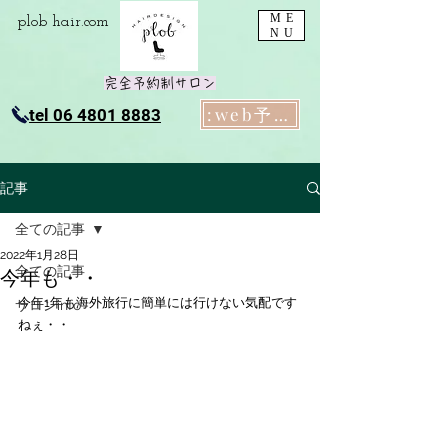
ME
plob​ hair.com
NU
完全予約制サロン
:web予約
tel 06 4801 8883
記事
全ての記事
2022年1月28日
全ての記事
今年も・・
今年1年も海外旅行に簡単には行けない気配です
サロンinfo
ねぇ・・