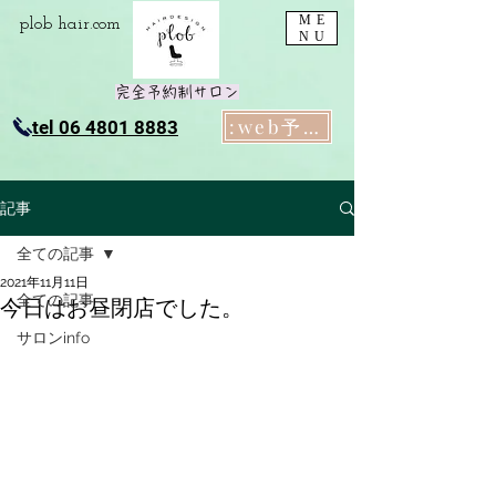
ME
plob​ hair.com
NU
完全予約制サロン
:web予約
tel 06 4801 8883
記事
全ての記事
2021年11月11日
全ての記事
今日はお昼閉店でした。
サロンinfo