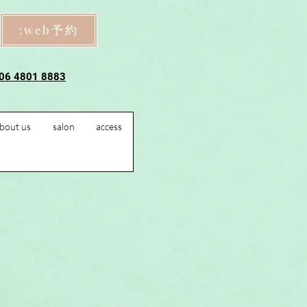
:web予約
 06 4801 8883
bout us
salon
access