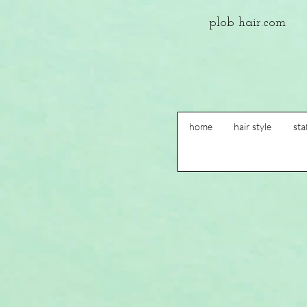
plob​ hair.com
home
hair style
sta