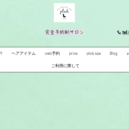
完全予約制サロン
tel
ff
ヘアアイテム
web予約
price
plob spa
Blog
a
ご利用に際して