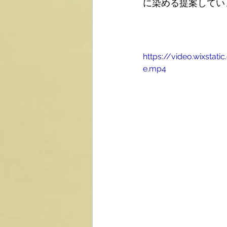
に染める提案してい
https://video.wixst
e.mp4