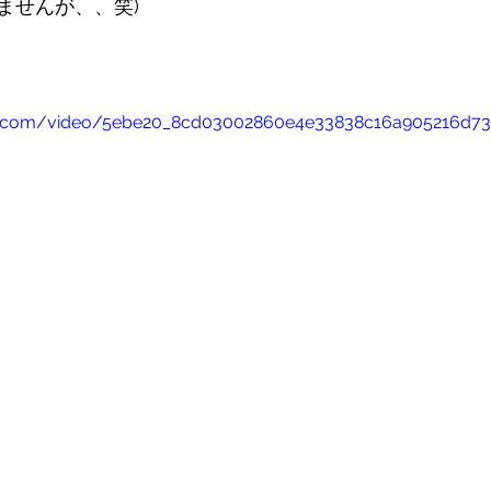
ませんが、、笑)
atic.com/video/5ebe20_8cd03002860e4e33838c16a905216d7