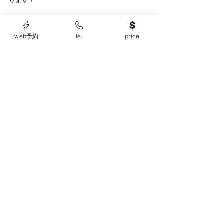
ります！
現在の社会状況の中でもいつも通りご予約をい
web予約
tel
price
ただいている顧客様にはご来店の際も安心して
過ごしていただける様、責任を持って感染対策
をしております。日頃から応援いただきありが
とうございます！