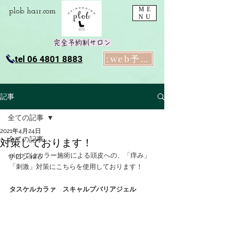
ME
plob​ hair.com
NU
完全予約制サロン
:web予約
tel 06 4801 8883
記事
全ての記事
2021年4月24日
全ての記事
対策しております！
plobではカラー施術による頭皮への、「痒み」
サロンinfo
「刺激」対策にこちらを使用しております！
タスケルカラァ　スキャルプバリアジェル　