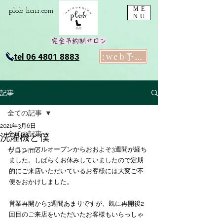
ME
plob​ hair.com
NU
完全予約制サロン
:web予約
tel 06 4801 8883
記事
全ての記事
2021年3月6日
全ての記事
洗濯機と僕
リニューアルオープンからおおよそ3週間が経ち
サロンinfo
ました。しばらくお休みしていましたので定期
的にご来店いただいているお客様には大変ご不
便をおかけしました。
営業再開から3週間あまりですが、既に再開後2
回目のご来店をいただいたお客様もいらっしゃ