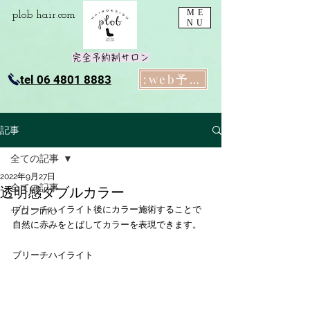
ME
plob​ hair.com
NU
完全予約制サロン
:web予約
tel 06 4801 8883
記事
全ての記事
2022年9月27日
全ての記事
透明感ダブルカラー
ブリーチハイライト後にカラー施術することで
サロンinfo
自然に赤みをとばしてカラーを表現できます。
ブリーチハイライト