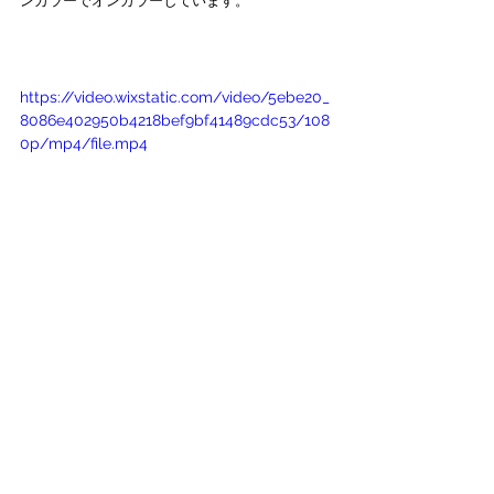
ンカラーでオンカラーしています。
https://video.wixstatic.com/video/5ebe20_
8086e402950b4218bef9bf41489cdc53/108
0p/mp4/file.mp4