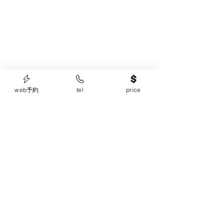
web予約
tel
price
こちらのメニューはカラー施術で２カ月以内に
ご来店されているお客様限定メニューになりま
す。店頭・お電話でのご予約になります〜〜
すべて表示
最新記事