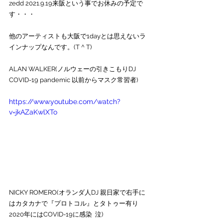
zedd 2021.9.19来阪という事でお休みの予定で
す・・・
他のアーティストも大阪で1dayとは思えないラ
インナップなんです。(T ^ T)
ALAN WALKER(ノルウェーの引きこもりDJ
COVID-19 pandemic
以前からマスク常習者)
https://www.youtube.com/watch?
v=jkAZaKwlXTo
NICKY ROMERO(オランダ人DJ 親日家で右手に
はカタカナで『プロトコル』とタトゥー有り　
2020年にはCOVID-19に感染  泣)