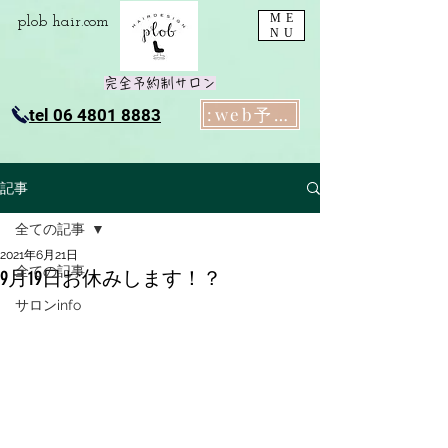
ME
plob​ hair.com
NU
完全予約制サロン
:web予約
tel 06 4801 8883
記事
全ての記事
2021年6月21日
全ての記事
9月19日お休みします！？
サロンinfo