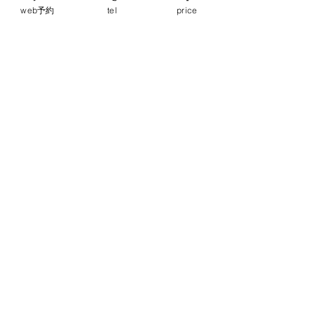
web予約
tel
price
最近、CLEAN BANDITよく聴いてます！優しい
楽曲が多いですね。