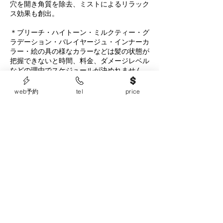
穴を開き角質を除去、ミストによるリラック
ス効果も創出。
＊ブリーチ・ハイトーン・ミルクティー・グ
ラデーション・バレイヤージュ・インナーカ
ラー・絵の具の様なカラーなどは髪の状態が
把握できないと時間、料金、ダメージレベル
などの理由でスケジュールが決めれません。
定期的にご来店いただいているお客様のみ、
お受けいたします。
web予約
tel
price
＊黒染めや黒い白髪染めを明るくする施術は
お受けできません。
＊ご新規様のセルフカラー、家カラー、他店
での色ムラの修正はお受けできません。
連絡先
0648018883