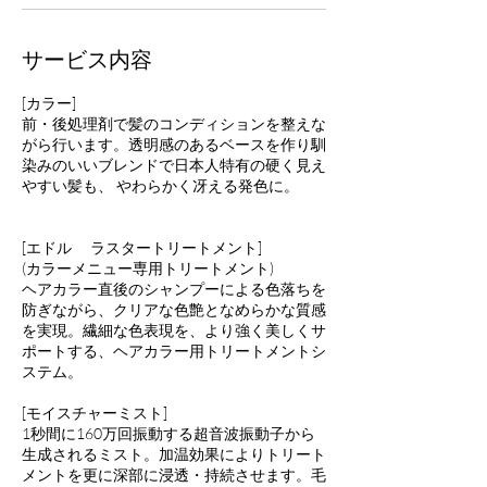
サービス内容
[カラー]
前・後処理剤で髪のコンディションを整えな
がら行います。透明感のあるベースを作り馴
染みのいいブレンドで日本人特有の硬く見え
やすい髪も、 やわらかく冴える発色に。
[エドル ラスタートリートメント]
(カラーメニュー専用トリートメント)
ヘアカラー直後のシャンプーによる色落ちを
防ぎながら、クリアな色艶となめらかな質感
を実現。繊細な色表現を、より強く美しくサ
ポートする、ヘアカラー用トリートメントシ
ステム。
[モイスチャーミスト]
1秒間に160万回振動する超音波振動子から
生成されるミスト。加温効果によりトリート
メントを更に深部に浸透・持続させます。毛