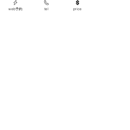
ラックス効果も創出。
web予約
tel
price
＊スパメニューとパーマ・ストレートパー
マ・縮毛矯正は同日施術出来ません。
連絡先
0648018883
plob.osaka@gmail.com
​〒530-0041