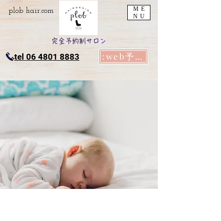
ME
plob​ hair.com
NU
完全予約制サロン
:web予約
tel 06 4801 8883