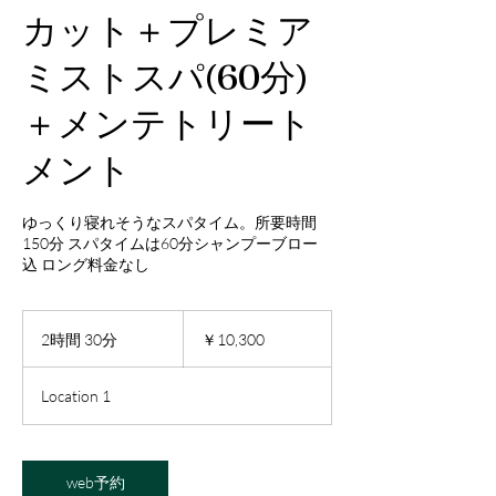
カット＋プレミア
ミストスパ(60分)
＋メンテトリート
メント
ゆっくり寝れそうなスパタイム。所要時間
150分 スパタイムは60分シャンプーブロー
込 ロング料金なし
10,300
円
2時間 30分
2
￥10,300
時
間
Location 1
3
0
分
web予約