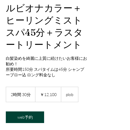
ルビオナカラー＋
ヒーリングミスト
スパ45分＋ラスタ
ートリートメント
白髪染めを綺麗に上質に続けたいお客様にお
勧め！
所要時間150分 スパタイムは45分 シャンプ
ーブロー込 ロング料金なし
12,100
円
2時間 30分
2
￥12,100
plob
時
間
3
0
web予約
分