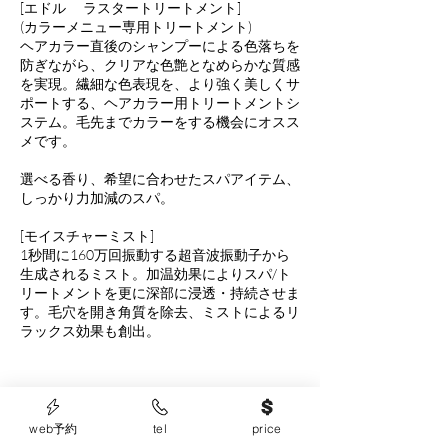
[エドル ラスタートリートメント]
(カラーメニュー専用トリートメント)
ヘアカラー直後のシャンプーによる色落ちを
防ぎながら、クリアな色艶となめらかな質感
を実現。繊細な色表現を、より強く美しくサ
ポートする、ヘアカラー用トリートメントシ
ステム。毛先までカラーをする機会にオスス
メです。
選べる香り、希望に合わせたスパアイテム、
しっかり力加減のスパ。
[モイスチャーミスト]
1秒間に160万回振動する超音波振動子から
生成されるミスト。加温効果によりスパ/ト
リートメントを更に深部に浸透・持続させま
す。毛穴を開き角質を除去、ミストによるリ
ラックス効果も創出。
＊ブリーチ・ハイトーン・ミルクティー・グ
ラデーション・バレイヤージュ・インナーカ
web予約
tel
price
ラー・絵の具の様なカラーなどは髪の状態が