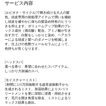
サービス内容
[ルビオナ・サイクル]で輝き続ける大人の髪
色。頭皮専用の前処理アイテムで潤いを補給
し頭皮を健やかに保ち白髪染め特有のヒリつ
きを抑えます。ボリュームアップ効果のプレ
ックス成分（酒石酸）配合。アミノ酸が引き
出す力で、白髪をしっかりと染め、ヘアカラ
ーによる頭皮と髪へのダメージを軽減しま
す。仕上げの色艶ヴェールセラムによって、
色持ちが良くなります。
[ヘッドスパ]
選べる香り、希望に合わせたスパアイテム、
しっかり力加減のスパ。
[モイスチャーミスト]
1秒間に160万回振動する超音波振動子から
生成されるミスト。加温効果によりスパ/ト
リートメントを更に深部に浸透・持続させま
す。毛穴を開き角質を除去、ミストによるリ
ラックス効果も創出。