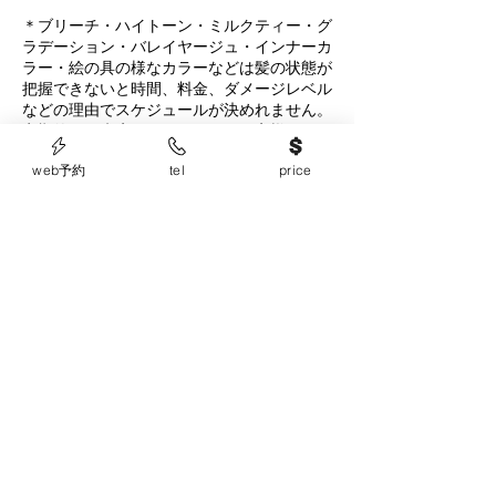
＊ブリーチ・ハイトーン・ミルクティー・グ
ラデーション・バレイヤージュ・インナーカ
ラー・絵の具の様なカラーなどは髪の状態が
把握できないと時間、料金、ダメージレベル
などの理由でスケジュールが決めれません。
定期的にご来店いただいているお客様のみ、
お受けいたします。
web予約
tel
price
＊黒染めや黒い白髪染めを明るくする施術は
お受けできません。
＊ご新規様のセルフカラー、家カラー、他店
での色ムラの修正はお受けできません。
連絡先
0648018883
plob.osaka@gmail.com