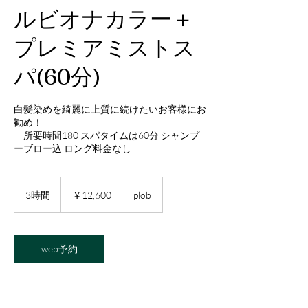
ルビオナカラー＋
プレミアミストス
パ(60分)
白髪染めを綺麗に上質に続けたいお客様にお
勧め！
所要時間180 スパタイムは60分 シャンプ
ーブロー込 ロング料金なし
12,600
円
3時間
3
￥12,600
plob
時
間
web予約