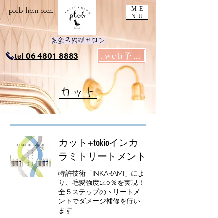
ME
plob​ hair.com
NU
完全予約制サロン
:web予約
tel 06 4801 8883
カット
カット+tokioインカ
ラミトリートメント
特許技術「INKARAMI」によ
り、毛髪強度140％を実現！
全５ステップのトリートメ
ントでダメージ補修を行い
ます