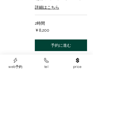
詳細はこちら
2時間
8,200
￥8,200
円
予約に進む
web予約
tel
price
カット＋ヒーリング
ミストスパ(45分)＋
メンテトリートメン
ト
髪と身体と心のヒーリング
に。所要時間120分 スパタイ
ムは45分 シャンプーブロー
込 ロング料金なし
詳細はこちら