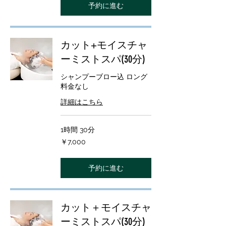
予約に進む
カット+モイスチャ
ーミストスパ(30分)
シャンプーブロー込 ロング
料金なし
詳細はこちら
1時間 30分
7,000
￥7,000
円
予約に進む
カット＋モイスチャ
ーミストスパ(30分)