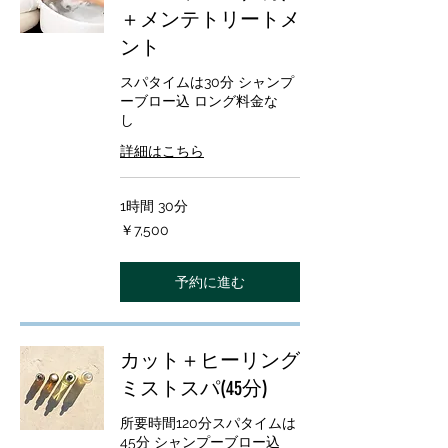
＋メンテトリートメ
ント
スパタイムは30分 シャンプ
ーブロー込 ロング料金な
し
詳細はこちら
1時間 30分
7,500
￥7,500
円
予約に進む
カット＋ヒーリング
ミストスパ(45分)
所要時間120分スパタイムは
45分 シャンプーブロー込